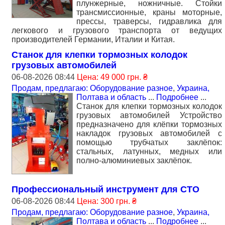
плунжерные, ножничные. Стойки
трансмиссионные, краны моторные,
прессы, траверсы, гидравлика для
легкового и грузового транспорта от ведущих
производителей Германии, Италии и Китая.
Станок для клепки тормозных колодок
грузовых автомобилей
06-08-2026 08:44
Цена: 49 000 грн. ₴
Продам, предлагаю: Оборудование разное
,
Украина,
Полтава и область
...
Подробнее
...
Станок для клепки тормозных колодок
грузовых автомобилей Устройство
предназначено для клёпки тормозных
накладок грузовых автомобилей с
помощью трубчатых заклёпок:
стальных, латунных, медных или
полно-алюминиевых заклёпок.
Профессиональный инструмент для СТО
06-08-2026 08:44
Цена: 300 грн. ₴
Продам, предлагаю: Оборудование разное
,
Украина,
Полтава и область
...
Подробнее
...