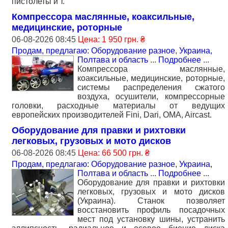
пистолеты и т.
Компрессора маслянные, коаксильные,
медицинские, роторные
06-08-2026 08:45
Цена: 1 950 грн. ₴
Продам, предлагаю: Оборудование разное
,
Украина,
Полтава и область
...
Подробнее
...
Компрессора маслянные,
коаксильные, медицинские, роторные,
системы распределения сжатого
воздуха, осушители, компрессорные
головки, расходные материалы от ведущих
европейских производителей Fini, Dari, OMA, Aircast.
Оборудование для правки и рихтовки
легковых, грузовых и мото дисков
06-08-2026 08:45
Цена: 66 500 грн. ₴
Продам, предлагаю: Оборудование разное
,
Украина,
Полтава и область
...
Подробнее
...
Оборудование для правки и рихтовки
легковых, грузовых и мото дисков
(Украина). Станок позволяет
восстановить профиль посадочных
мест под установку шины, устранить