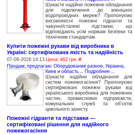
Шукаєте надійне пожежне обладнання
для підключення до зовнішніх
водопровідних мереж? Пропонуємо
високоякісні пожежні гідранти та
чавунні/сталеві підставки, що
відповідають усім нормам безпеки та
технічним стандартам.
Кyпити пожежні рукави вiд виробника в
Україні: сертифікована якість та надійність
07-08-2026 14:13
Цена: 462 грн. ₴
Продам, предлагаю: Оборудование разное
,
Украина,
Киев и область
...
Подробнее
...
Шукаєте надійне обладнання для
систем пожежогасіння? Пропонуємо
сертифіковані пожежні рукави від
українського виробника для пожежних
частин, промислових підприємств,
комунальних служб та об’єктів
цивільного захисту.
Пожежні гідранти тa підставки —
сертифіковані рішення для надійного
пожежогасіння