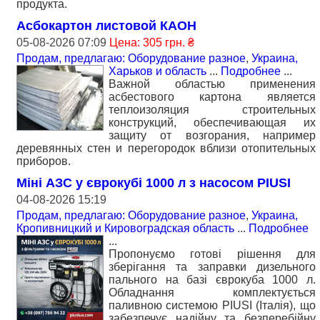
продукта.
Асбокартон листовой КАОН
05-08-2026 07:09
Цена: 305 грн. ₴
Продам, предлагаю: Оборудование разное
,
Украина,
Харьков и область
...
Подробнее
...
Важной областью применения
асбестового картона является
теплоизоляция строительных
конструкций, обеспечивающая их
защиту от возгорания, например
деревянных стен и перегородок вблизи отопительных
приборов.
Міні АЗС у єврокубі 1000 л з насосом PIUSI
04-08-2026 15:19
Продам, предлагаю: Оборудование разное
,
Украина,
Кропивницкий и Кировоградская область
...
Подробнее
...
Пропонуємо готові рішення для
зберігання та заправки дизельного
пального на базі єврокуба 1000 л.
Обладнання комплектується
паливною системою PIUSI (Італія), що
забезпечує надійну та безперебійну