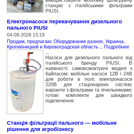
використовуйте мобільну фільтруючу
станцію з італійськими фільтрами
PIUSI.
Електронасоси перекачування дизельного
пального PIUSI
04-08-2026 15:19
Продам, предлагаю: Оборудование разное
,
Украина,
Кропивницкий и Кировоградская область
...
Подробнее
...
Насоси для дизельного пального від
італійського бренду PIUSI. В
наявності: самовсмоктуючі моделі з
байпасом; мобільні насоси 12В і 24В
для роботи в полі; електронасоси
220В для стаціонарних систем;
варіанти з фільтрами та лічильниками;
готові комплекти для швидкого
підключення.
Станція фільтрації пального — мобільне
рішення для агробізнесу