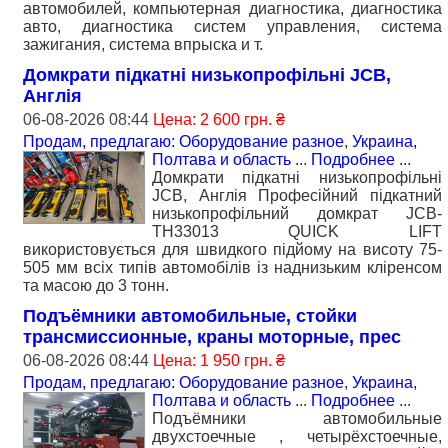
автомобилей, компьютерная диагностика, диагностика
авто, диагностика систем управления, система
зажигания, система впрыска и т.
Домкрати підкатні низькопрофільні JCB,
Англія
06-08-2026 08:44
Цена: 2 600 грн. ₴
Продам, предлагаю: Оборудование разное
,
Украина,
Полтава и область
...
Подробнее
...
Домкрати підкатні низькопрофільні
JCB, Англія Професійний підкатний
низькопрофільний домкрат JCB-
TH33013 QUICK LIFT
використовується для швидкого підйому на висоту 75-
505 мм всіх типів автомобілів із наднизьким кліренсом
та масою до 3 тонн.
Подъёмники автомобильные, стойки
трансмиссионные, краны моторные, прес
06-08-2026 08:44
Цена: 1 950 грн. ₴
Продам, предлагаю: Оборудование разное
,
Украина,
Полтава и область
...
Подробнее
...
Подъёмники автомобильные
двухстоечные , четырёхстоечные,