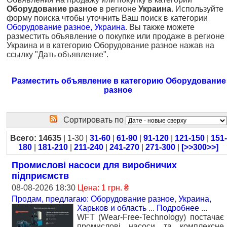
Оборудование разное
в регионе
Украина
. Используйте
форму поиска чтобы уточнить Ваш поиск в категории
Оборудование разное, Украина
. Вы также можете
разместить объявление о покупке или продаже в регионе
Украина и в категорию Оборудование разное нажав на
ссылку "Дать объявление".
Разместить объявление в категорию Оборудование
разное
Сортировать по
Всего: 14635
| 1-30 |
31-60
|
61-90
|
91-120
|
121-150
|
151-
180
|
181-210
|
211-240
|
241-270
|
271-300
|
[>>300>>]
Промислові насоси для виробничих
підприємств
08-08-2026 18:30
Цена: 1 грн. ₴
Продам, предлагаю: Оборудование разное
,
Украина,
Харьков и область
...
Подробнее
...
WFT (Wear-Free-Technology) постачає
промислові насоси та комплексне