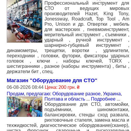
Профессиональный инструмент для
СТО от ведущих мировых
производителей Hazet, King Tony,
Jonessway, Roadcraft, Top Tool , Am
Pro, Unison и др. Отвертки , мебель
для мастерских , пневмоинструмент,
мерительный инструмент , съемники ,
ударный , ручной инструмент ,
шарнирно-губцевый инструмент ,
динамометры, трещетки, воротки , удлинители,
переходники , головки, футорки, фиксаторы ударных
головок , ключи , наборы ключей, TORX ,
шестигранники , разное (наборы инструмента) , биты ,
держатели бит , спец.
Магазин "Оборудование для СТО"
06-08-2026 08:44
Цена: 200 грн. ₴
Продам, предлагаю: Оборудование разное
,
Украина,
Полтава и область
...
Подробнее
...
Оборудование для СТО, автомойки,
подъёмники, шиномонтажи,
балансировки, стенды сход развала,
рихтовочные стапеля, замена масла и
техжидкостей, диагностическое оборудование(сканер),
чистка форсунок, сварочные и пускозарядные