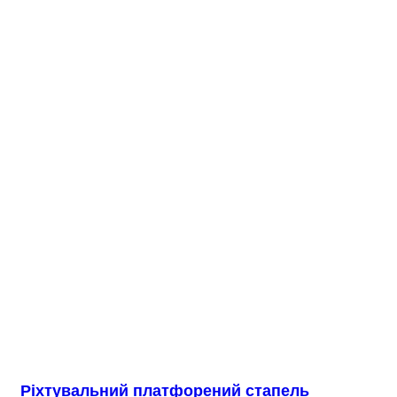
Ріхтувальний платфорений стапель