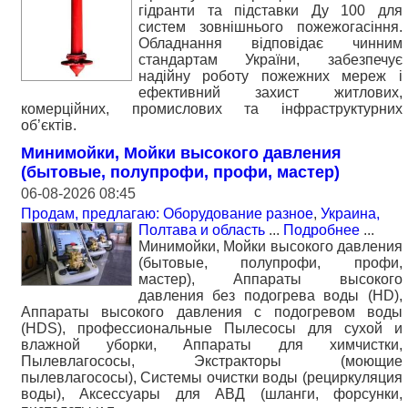
гідранти та підставки Ду 100 для
систем зовнішнього пожежогасіння.
Обладнання відповідає чинним
стандартам України, забезпечує
надійну роботу пожежних мереж і
ефективний захист житлових,
комерційних, промислових та інфраструктурних
об’єктів.
Минимойки, Мойки высокого давления
(бытовые, полупрофи, профи, мастер)
06-08-2026 08:45
Продам, предлагаю: Оборудование разное
,
Украина,
Полтава и область
...
Подробнее
...
Минимойки, Мойки высокого давления
(бытовые, полупрофи, профи,
мастер), Аппараты высокого
давления без подогрева воды (HD),
Аппараты высокого давления с подогревом воды
(HDS), профессиональные Пылесосы для сухой и
влажной уборки, Аппараты для химчистки,
Пылевлагососы, Экстракторы (моющие
пылевлагососы), Системы очистки воды (рециркуляция
воды), Аксессуары для АВД (шланги, форсунки,