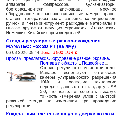
аппараты, компрессора, вулканизаторы,
борторасширители, дископравы, моечное
оборудование, покрасочно-сушильные камеры, краны,
стапеля, генераторы азота, заправка кондиционеров,
ручной и пневмоинструмент, расходные материалы и
многое другое от ведущих Украинских, Итальянских,
Немецких, Китайских производителей.
Стенды регулировки развал-схождения
MANATEC: Fox 3D PT (на яму)
06-08-2026 08:44
Цена: 6 800 EUR €
Продам, предлагаю: Оборудование разное
,
Украина,
Полтава и область
...
Подробнее
...
Стенды регулировки установки колес
Manatec используют оптические
камеры ультравысокого разрешения
10Мп и последние технологии
передачи данных по стандарту USB
3.0, что позволяет сочетать высокую
точность измерения углов с быстрой
реакцией стенда на изменения при проведении
регулировки.
Квадратный плетёный шнур в дверки котла и