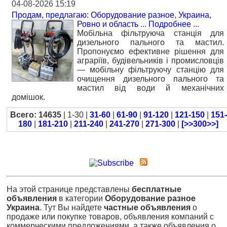
04-08-2026 15:19
Продам, предлагаю: Оборудование разное
,
Украина,
Ровно и область
...
Подробнее
...
Мобільна фільтруюча станція для
дизельного пального та мастил.
Пропонуємо ефективне рішення для
аграріїв, будівельників і промисловців
— мобільну фільтруючу станцію для
очищення дизельного пального та
мастил від води й механічних
домішок.
Всего: 14635
| 1-30 |
31-60
|
61-90
|
91-120
|
121-150
|
151-
180
|
181-210
|
211-240
|
241-270
|
271-300
|
[>>300>>]
На этой странице представлены
бесплатные
объявления
в категории
Оборудование разное
Украина
. Тут Вы найдете
частные объявления
о
продаже или покупке товаров, объявления компаний с
коммерческими предложениями, а также объявления о