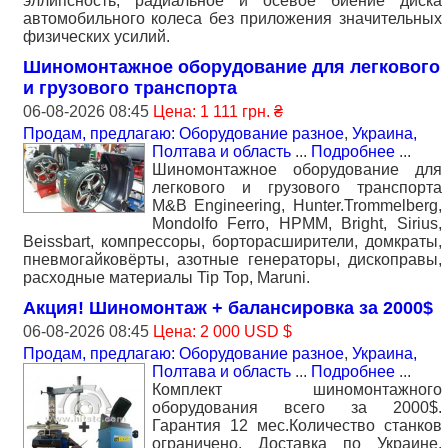
эллипсность, радиальное и осевое биение диска
автомобильного колеса без приложения значительных
физических усилий.
Шиномонтажное оборудование для легкового
и грузового транспорта
06-08-2026 08:45
Цена: 1 111 грн. ₴
Продам, предлагаю: Оборудование разное
,
Украина,
Полтава и область
...
Подробнее
...
Шиномонтажное оборудование для
легкового и грузового транспорта
M&B Engineering, Hunter.Trommelberg,
Mondolfo Ferro, HPMM, Bright, Sirius,
Beissbart, компрессоры, борторасширители, домкраты,
пневмогайковёрты, азотные генераторы, дископравы,
расходные материалы Tip Top, Maruni.
Акция! Шиномонтаж + балансировка за 2000$
06-08-2026 08:45
Цена: 2 000 USD $
Продам, предлагаю: Оборудование разное
,
Украина,
Полтава и область
...
Подробнее
...
Комплект шиномонтажного
оборудования всего за 2000$.
Гарантия 12 мес.Количество станков
ограничено. Доставка по Украине.