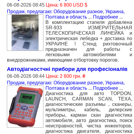
06-08-2026 08:45
Цена: 6 800 USD $
Продам, предлагаю: Оборудование разное
,
Украина,
Полтава и область
...
Подробнее
...
В комплектацию стапеля добавлена
SR-933 ИЗМЕРИТЕЛЬНАЯ
ТЕЛЕСКОПИЧЕСКАЯ ЛИНЕЙКА и
электрическая лебедка + доставка по
УКРАИНЕ ! Стенд рихтовочный
предназначен для работы с
легковыми автомобилями и
внедорожниками, имеющими отбортовку порогов.
Автодіагностчні прибори для професіоналів
06-08-2026 08:44
Цена: 2 600 грн. ₴
Продам, предлагаю: Оборудование разное
,
Украина,
Полтава и область
...
Подробнее
...
Диагностика для авто TOPDON,
LAUNCH, CARMAN SCAN, TEXA,
диагностические разъемы , сканеры,
мультиметры, кабель, дилерские
приборы, карман скан диагностика
автомобиля, авто диагностика, поиск
неисправностей, чистка инжекторов,
диагностика двигателя, диагностика