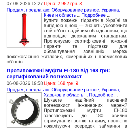
07-08-2026 12:27
Цена: 2 982 грн. ₴
Продам, предлагаю: Оборудование разное
,
Украина,
Киев и область
...
Подробнее
...
Купити пожежні гідранти в Україні за
вигідною ціною — значить убезпечити
свій об'єкт надійним обладнанням, що
відповідає державним стандартам.
Пропонуємо сертифіковані пожежні
гідранти та підставки для
облаштування зовнішніх мереж
пожежогасіння житлових, комерційних і промислових
об'єктів.
Протипожежні муфти EI-180 вiд 168 гpн:
сертифікований вогнезахист
06-08-2026 19:58
Цена: 168 грн. ₴
Продам, предлагаю: Оборудование разное
,
Украина,
Харьков и область
...
Подробнее
...
Шукаєте надійний пасивний
вогнезахист інженерних мереж?
Протипожежні муфти EI-180
забезпечують до 180 хвилин
стримування вогню та диму, повністю
локалізуючи осередок займання в